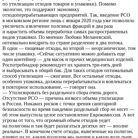
по утилизации отходов товаров и упаковки). Помимо
экологии, это поддержит экономику
отходоперерабатывающих предприятий. Так, введение РСО
в московском регионе лишь с января 2020 года уже позволило
увеличить извлечение полезных фракций в два раза
и нарастить объемы переработки самых распространенных
видов упаковки. По мнению Любови Меланевской,
оптимально внедрить по стране разделение в два потока.
В один — пищевые отходы, во второй — неорганические, том
числе упаковку. «Сейчас ситуативно можно добавить еще
один контейнер — для масок и прочих медицинских изделий.
Роспотребнадзор рекомендует их хранить три-пять дней
и выбрасывать в общий бак. Для таких отходов оптимальный
способ утилизации — сжигание. Все остальные отходы,
особенно упаковка, должны перерабатываться и вовлекаться
в повторное использование, — говорит она.
— Утилизировать без раздельного сбора очень дорого.
Отсутствие РСО — причина низкого объема утилизации
в России. Никаких рисков с точки зрения санитарной
безопасности во время пандемии раздельный сбор не несет —
об этом выпустила целое постановление Еврокомиссия. А вот
угрозы от того, что огромный объем отходов уедет
на полигоны и там будет разлагаться десятки лет — вполне
реальны». В конечном счете отходы, вывезенные на полигон,
влияют на то, каким воздухом мы дышим и какую воду пьем.