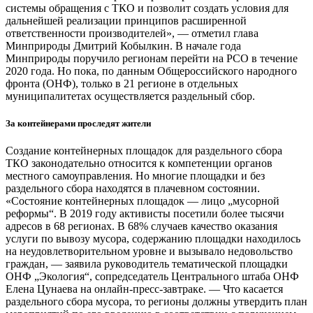
системы обращения с ТКО и позволит создать условия для
дальнейшей реализации принципов расширенной
ответственности производителей», — отметил глава
Минприроды Дмитрий Кобылкин. В начале года
Минприроды поручило регионам перейти на РСО в течение
2020 года. Но пока, по данным Общероссийского народного
фронта (ОНФ), только в 21 регионе в отдельных
муниципалитетах осуществляется раздельный сбор.
За контейнерами проследят жители
Создание контейнерных площадок для раздельного сбора
ТКО законодательно относится к компетенции органов
местного самоуправления. Но многие площадки и без
раздельного сбора находятся в плачевном состоянии.
«Состояние контейнерных площадок — лицо „мусорной
реформы“. В 2019 году активисты посетили более тысячи
адресов в 68 регионах. В 68% случаев качество оказания
услуги по вывозу мусора, содержанию площадки находилось
на неудовлетворительном уровне и вызывало недовольство
граждан, — заявила руководитель тематической площадки
ОНФ „Экология“, сопредседатель Центрального штаба ОНФ
Елена Цунаева на онлайн-пресс-завтраке. — Что касается
раздельного сбора мусора, то регионы должны утвердить план