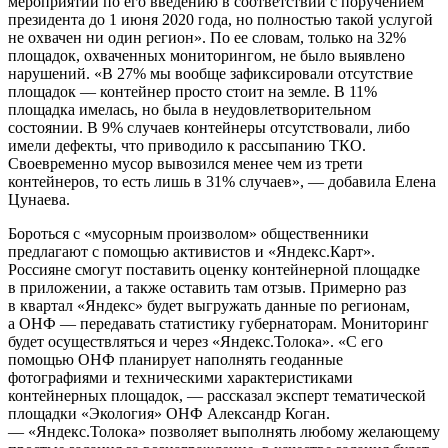
мероприятий по его введению в соответствии с поручением
президента до 1 июня 2020 года, но полностью такой услугой
не охвачен ни один регион». По ее словам, только на 32%
площадок, охваченных мониторингом, не было выявлено
нарушений. «В 27% мы вообще зафиксировали отсутствие
площадок — контейнер просто стоит на земле. В 11%
площадка имелась, но была в неудовлетворительном
состоянии. В 9% случаев контейнеры отсутствовали, либо
имели дефекты, что приводило к рассыпанию ТКО.
Своевременно мусор вывозился менее чем из трети
контейнеров, то есть лишь в 31% случаев», — добавила Елена
Цунаева.
Бороться с «мусорным произволом» общественники
предлагают с помощью активистов и «Яндекс.Карт».
Россияне смогут поставить оценку контейнерной площадке
в приложении, а также оставить там отзыв. Примерно раз
в квартал «Яндекс» будет выгружать данные по регионам,
а ОНФ — передавать статистику губернаторам. Мониторинг
будет осуществляться и через «Яндекс.Толока». «С его
помощью ОНФ планирует наполнять геоданные
фотографиями и техническими характеристиками
контейнерных площадок, — рассказал эксперт тематической
площадки «Экология» ОНФ Александр Коган.
— «Яндекс.Толока» позволяет выполнять любому желающему