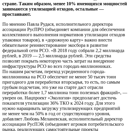
стране. Таким образом, менее 10% имеющихся мощностей
занимаются утилизацией отходов, остальные —
простаивают.
По мнению Павла Рудася, исполнительного директора
ассоциации РусПРО (объединяет компании для обеспечения
коллективного выполнения нормативов утилизации отходов
упаковки товаров), в «дорожную карту» важно внести
обязательное реинвестирование экосбора в развитие
федеральной сети РСО. «В 2018 году собрали 2,2 миллиарда
рублей, в 2019 — 2,5 миллиарда рублей. Эти средства
позволят покрыть некоторую часть затрат на внедрение
инфраструктуры РСО во всех городах-миллионниках.
По нашим расчетам, переход усредненного города-
миллионника на РСО обеспечит не менее 50 тысяч тонн
пригодного для переработки вторсырья, то есть, по самым
грубым подсчетам, это уже на старте даст отрасли
переработки более 1,7 миллиона тонн полезных фракций», —
уверен он. Нацпроект «Экология» предполагает достичь
показателя утилизации 36% ТКО к 2024 году. Для этого
нужно наращивать загрузку утилизирующих предприятий
не менее чем на 50% в год от существующего уровня,
добавляет Любовь Меланевская, исполнительный директор
ассоциации РусПЭК (объединяет игроков потребительского
рынка, реализующих самостоятельные проекты