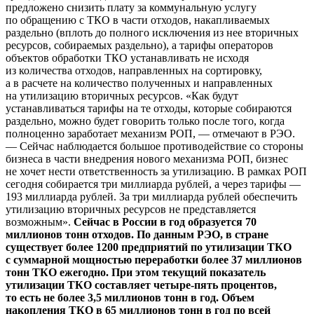
предложено снизить плату за коммунальную услугу
по обращению с ТКО в части отходов, накапливаемых
раздельно (вплоть до полного исключения из нее вторичных
ресурсов, собираемых раздельно), а тарифы операторов
объектов обработки ТКО устанавливать не исходя
из количества отходов, направленных на сортировку,
а в расчете на количество полученных и направленных
на утилизацию вторичных ресурсов. «Как будут
устанавливаться тарифы на те отходы, которые собираются
раздельно, можно будет говорить только после того, когда
полноценно заработает механизм РОП, — отмечают в РЭО.
— Сейчас наблюдается большое противодействие со стороны
бизнеса в части внедрения нового механизма РОП, бизнес
не хочет нести ответственность за утилизацию. В рамках РОП
сегодня собирается три миллиарда рублей, а через тарифы —
193 миллиарда рублей. За три миллиарда рублей обеспечить
утилизацию вторичных ресурсов не представляется
возможным».
Сейчас в России в год образуется 70
миллионов тонн отходов. По данным РЭО, в стране
существует более 1200 предприятий по утилизации ТКО
с суммарной мощностью переработки более 37 миллионов
тонн ТКО ежегодно. При этом текущий показатель
утилизации ТКО составляет четыре-пять процентов,
то есть не более 3,5 миллионов тонн в год. Объем
накопления ТКО в 65 миллионов тонн в год по всей