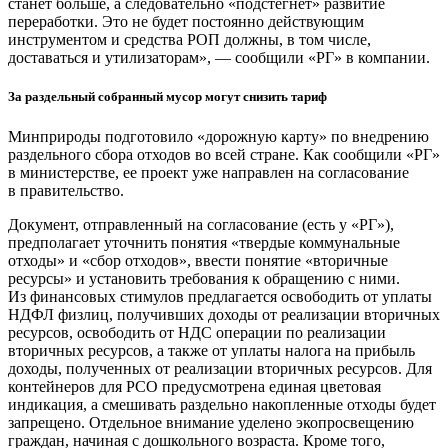
станет больше, а следовательно «подстегнет» развитие
переработки. Это не будет постоянно действующим
инструментом и средства РОП должны, в том числе,
доставаться и утилизаторам», — сообщили «РГ» в компании.
За раздельный собранный мусор могут снизить тариф
Минприроды подготовило «дорожную карту» по внедрению
раздельного сбора отходов во всей стране. Как сообщили «РГ»
в министерстве, ее проект уже направлен на согласование
в правительство.
Документ, отправленный на согласование (есть у «РГ»),
предполагает уточнить понятия «твердые коммунальные
отходы» и «сбор отходов», ввести понятие «вторичные
ресурсы» и установить требования к обращению с ними.
Из финансовых стимулов предлагается освободить от уплаты
НДФЛ физлиц, получивших доходы от реализации вторичных
ресурсов, освободить от НДС операции по реализации
вторичных ресурсов, а также от уплаты налога на прибыль
доходы, полученных от реализации вторичных ресурсов. Для
контейнеров для РСО предусмотрена единая цветовая
индикация, а смешивать раздельно накопленные отходы будет
запрещено. Отдельное внимание уделено экопросвещению
граждан, начиная с дошкольного возраста. Кроме того,