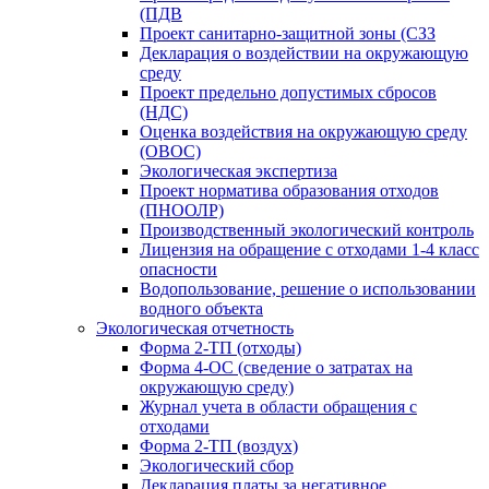
(ПДВ
Проект санитарно-защитной зоны (СЗЗ
Декларация о воздействии на окружающую
среду
Проект предельно допустимых сбросов
(НДС)
Оценка воздействия на окружающую среду
(ОВОС)
Экологическая экспертиза
Проект норматива образования отходов
(ПНООЛР)
Производственный экологический контроль
Лицензия на обращение с отходами 1-4 класс
опасности
Водопользование, решение о использовании
водного объекта
Экологическая отчетность
Форма 2-ТП (отходы)
Форма 4-ОС (сведение о затратах на
окружающую среду)
Журнал учета в области обращения с
отходами
Форма 2-ТП (воздух)
Экологический сбор
Декларация платы за негативное