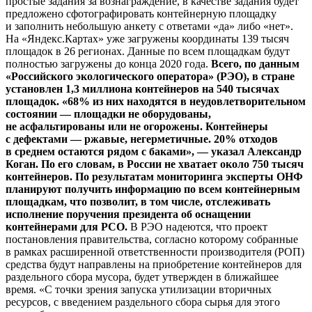
простые задания за вознаграждение, в качестве задания будет
предложено сфотографировать контейнерную площадку
и заполнить небольшую анкету с ответами «да» либо «нет».
На «Яндекс.Картах» уже загружены координаты 139 тысяч
площадок в 26 регионах. Данные по всем площадкам будут
полностью загружены до конца 2020 года.
Всего, по данным
«Российского экологического оператора» (РЭО), в стране
установлен 1,3 миллиона контейнеров на 540 тысячах
площадок. «68% из них находятся в неудовлетворительном
состоянии — площадки не оборудованы,
не асфальтированы или не огорожены. Контейнеры
с дефектами — ржавые, негерметичные. 20% отходов
в среднем остаются рядом с баками», — указал Александр
Коган. По его словам, в России не хватает около 750 тысяч
контейнеров. По результатам мониторинга эксперты ОНФ
планируют получить информацию по всем контейнерным
площадкам, что позволит, в том числе, отслеживать
исполнение поручения президента об оснащении
контейнерами для РСО.
В РЭО надеются, что проект
постановления правительства, согласно которому собранные
в рамках расширенной ответственности производителя (РОП)
средства будут направлены на приобретение контейнеров для
раздельного сбора мусора, будет утвержден в ближайшее
время. «С точки зрения запуска утилизации вторичных
ресурсов, с введением раздельного сбора сырья для этого