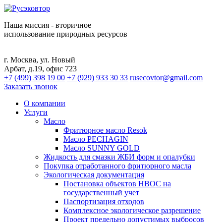
Наша миссия - вторичное
использование природных ресурсов
г. Москва, ул. Новый
Арбат, д.19, офис 723
+7 (499) 398 19 00
+7 (929) 933 30 33
rusecovtor@gmail.com
Заказать звонок
О компании
Услуги
Масло
Фритюрное масло Resok
Масло PECHAGIN
Масло SUNNY GOLD
Жидкость для смазки ЖБИ форм и опалубки
Покупка отработанного фритюрного масла
Экологическая документация
Постановка объектов НВОС на
государственный учет
Паспортизация отходов
Комплексное экологическое разрешение
Проект предельно допустимых выбросов