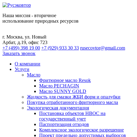
Наша миссия - вторичное
использование природных ресурсов
г. Москва, ул. Новый
Арбат, д.19, офис 723
+7 (499) 398 19 00
+7 (929) 933 30 33
rusecovtor@gmail.com
Заказать звонок
О компании
Услуги
Масло
Фритюрное масло Resok
Масло PECHAGIN
Масло SUNNY GOLD
Жидкость для смазки ЖБИ форм и опалубки
Покупка отработанного фритюрного масла
Экологическая документация
Постановка объектов НВОС на
государственный учет
Паспортизация отходов
Комплексное экологическое разрешение
Проект предельно допустимых выбросов