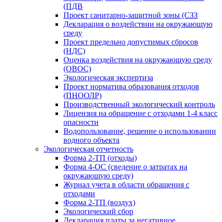
(ПДВ
Проект санитарно-защитной зоны (СЗЗ
Декларация о воздействии на окружающую
среду
Проект предельно допустимых сбросов
(НДС)
Оценка воздействия на окружающую среду
(ОВОС)
Экологическая экспертиза
Проект норматива образования отходов
(ПНООЛР)
Производственный экологический контроль
Лицензия на обращение с отходами 1-4 класс
опасности
Водопользование, решение о использовании
водного объекта
Экологическая отчетность
Форма 2-ТП (отходы)
Форма 4-ОС (сведение о затратах на
окружающую среду)
Журнал учета в области обращения с
отходами
Форма 2-ТП (воздух)
Экологический сбор
Декларация платы за негативное