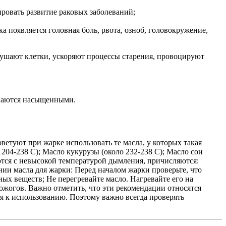
ровать развитие раковых заболеваний;
 появляется головная боль, рвота, озноб, головокружение,
рушают клетки, ускоряют процессы старения, провоцируют
ываются насыщенными.
ветуют при жарке использовать те масла, у которых такая
204-238 C); Масло кукурузы (около 232-238 C); Масло сои
аются с невысокой температурой дымления, причисляются:
нии масла для жарки: Перед началом жарки проверьте, что
ых веществ; Не перегревайте масло. Нагревайте его на
ожогов. Важно отметить, что эти рекомендации относятся
ия к использованию. Поэтому важно всегда проверять