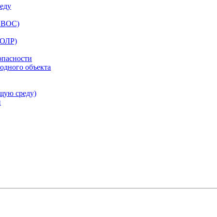
еду
ОВОС)
ООЛР)
опасности
одного объекта
щую среду)
и