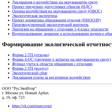
Декларация о воздействии на окружающую среду
Проект предельно допустимых сбросов (НДС)
Оценка воздействия на окружающую среду (ОВОС)
Экологическая экспертиза
Проект норматива образования отходов (ПНООЛР)
Производственный экологический контроль
Лицензия на обращение с отходами 1-4 класс опасности
Водопользование, решение о использовании водного объе
Формирование экологической отчетнос
Форма 2-ТП (отходы)
Форма 4-ОС (сведение о затратах на окружающую среду)
Журнал учета в области обращения с отходами
Форма 2-ТП (воздух)
Экологический сбор
Декларация платы за негативное воздействие
ООО “РусЭкоВтор”
г. Москва ул. Новый Арбат,
д. 19, оф. 723
https://vk.com/rusecovtor