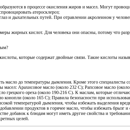
бразуются в процессе окисления жиров и масел. Могут провоци
спровоцировать атеросклероз;
лаз и дыхательных путей. При отравлении акролеином у человека
меры жирных кислот. Для человека они опасны, потому что раз
лым?
 кислоты, которые содержат двойные связи. Такие кислоты наз
ть масло до температуры дымления. Кроме этого специалисты со
масел: Арахисовое масло (около 232 C); Рапсовое масло (около 
сло грецкого ореха (около 190-216 C). К маслам, которые отлич
ло конопли (около 165 C); Правила безопасности при использова
ысокой температурой дымления, чтобы избежать выделения вредн
добавлении продуктов в горячее масло, чтобы избежать брызг и 
естве добавок к блюдам могут иметь другие свойства и требован
кретных целей.