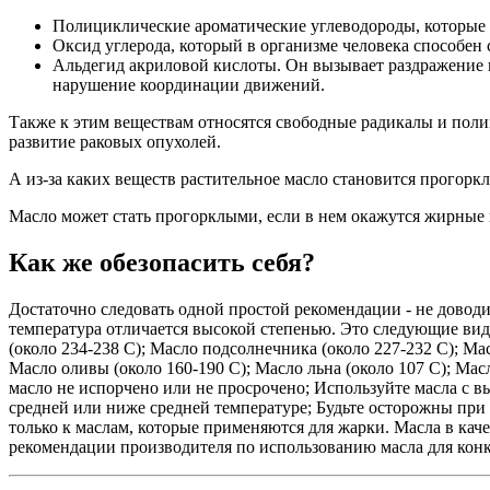
Полициклические ароматические углеводороды, которые о
Оксид углерода, который в организме человека способен 
Альдегид акриловой кислоты. Он вызывает раздражение г
нарушение координации движений.
Также к этим веществам относятся свободные радикалы и поли
развитие раковых опухолей.
А из-за каких веществ растительное масло становится прогорк
Масло может стать прогорклыми, если в нем окажутся жирные
Как же обезопасить себя?
Достаточно следовать одной простой рекомендации - не доводи
температура отличается высокой степенью. Это следующие виды 
(около 234-238 C); Масло подсолнечника (около 227-232 C); Ма
Масло оливы (около 160-190 C); Масло льна (около 107 C); Мас
масло не испорчено или не просрочено; Используйте масла с в
средней или ниже средней температуре; Будьте осторожны при 
только к маслам, которые применяются для жарки. Масла в кач
рекомендации производителя по использованию масла для кон