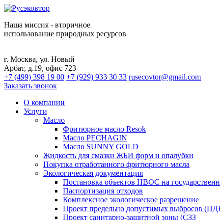
Наша миссия - вторичное
использование природных ресурсов
г. Москва, ул. Новый
Арбат, д.19, офис 723
+7 (499) 398 19 00
+7 (929) 933 30 33
rusecovtor@gmail.com
Заказать звонок
О компании
Услуги
Масло
Фритюрное масло Resok
Масло PECHAGIN
Масло SUNNY GOLD
Жидкость для смазки ЖБИ форм и опалубки
Покупка отработанного фритюрного масла
Экологическая документация
Постановка объектов НВОС на государственн
Паспортизация отходов
Комплексное экологическое разрешение
Проект предельно допустимых выбросов (ПД
Проект санитарно-защитной зоны (СЗЗ