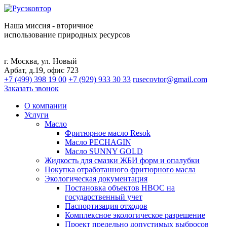
Наша миссия - вторичное
использование природных ресурсов
г. Москва, ул. Новый
Арбат, д.19, офис 723
+7 (499) 398 19 00
+7 (929) 933 30 33
rusecovtor@gmail.com
Заказать звонок
О компании
Услуги
Масло
Фритюрное масло Resok
Масло PECHAGIN
Масло SUNNY GOLD
Жидкость для смазки ЖБИ форм и опалубки
Покупка отработанного фритюрного масла
Экологическая документация
Постановка объектов НВОС на
государственный учет
Паспортизация отходов
Комплексное экологическое разрешение
Проект предельно допустимых выбросов