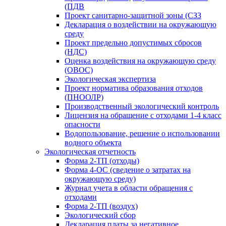
(ПДВ
Проект санитарно-защитной зоны (СЗЗ
Декларация о воздействии на окружающую
среду
Проект предельно допустимых сбросов
(НДС)
Оценка воздействия на окружающую среду
(ОВОС)
Экологическая экспертиза
Проект норматива образования отходов
(ПНООЛР)
Производственный экологический контроль
Лицензия на обращение с отходами 1-4 класс
опасности
Водопользование, решение о использовании
водного объекта
Экологическая отчетность
Форма 2-ТП (отходы)
Форма 4-ОС (сведение о затратах на
окружающую среду)
Журнал учета в области обращения с
отходами
Форма 2-ТП (воздух)
Экологический сбор
Декларация платы за негативное