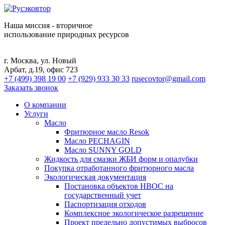
Наша миссия - вторичное
использование природных ресурсов
г. Москва, ул. Новый
Арбат, д.19, офис 723
+7 (499) 398 19 00
+7 (929) 933 30 33
rusecovtor@gmail.com
Заказать звонок
О компании
Услуги
Масло
Фритюрное масло Resok
Масло PECHAGIN
Масло SUNNY GOLD
Жидкость для смазки ЖБИ форм и опалубки
Покупка отработанного фритюрного масла
Экологическая документация
Постановка объектов НВОС на
государственный учет
Паспортизация отходов
Комплексное экологическое разрешение
Проект предельно допустимых выбросов