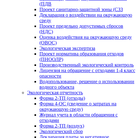
(ПДВ
Проект санитарно-защитной зоны (СЗЗ
Декларация о воздействии на окружающую
среду
Проект предельно допустимых сбросов
(НДС)
Оценка воздействия на окружающую среду
(ОВОС)
Экологическая экспертиза
Проект норматива образования отходов
(ПНООЛР)
Производственный экологический контроль
Лицензия на обращение с отходами 1-4 класс
опасности
Водопользование, решение о использовании
водного объекта
Экологическая отчетность
Форма 2-ТП (отходы)
Форма 4-ОС (сведение о затратах на
окружающую среду)
Журнал учета в области обращения с
отходами
Форма 2-ТП (воздух)
Экологический сбор
Декларация платы за негативное