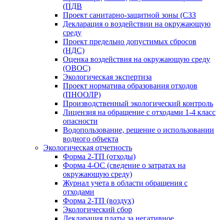
(ПДВ
Проект санитарно-защитной зоны (СЗЗ
Декларация о воздействии на окружающую
среду
Проект предельно допустимых сбросов
(НДС)
Оценка воздействия на окружающую среду
(ОВОС)
Экологическая экспертиза
Проект норматива образования отходов
(ПНООЛР)
Производственный экологический контроль
Лицензия на обращение с отходами 1-4 класс
опасности
Водопользование, решение о использовании
водного объекта
Экологическая отчетность
Форма 2-ТП (отходы)
Форма 4-ОС (сведение о затратах на
окружающую среду)
Журнал учета в области обращения с
отходами
Форма 2-ТП (воздух)
Экологический сбор
Декларация платы за негативное