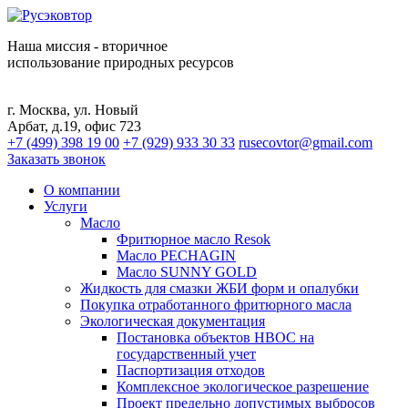
Наша миссия - вторичное
использование природных ресурсов
г. Москва, ул. Новый
Арбат, д.19, офис 723
+7 (499) 398 19 00
+7 (929) 933 30 33
rusecovtor@gmail.com
Заказать звонок
О компании
Услуги
Масло
Фритюрное масло Resok
Масло PECHAGIN
Масло SUNNY GOLD
Жидкость для смазки ЖБИ форм и опалубки
Покупка отработанного фритюрного масла
Экологическая документация
Постановка объектов НВОС на
государственный учет
Паспортизация отходов
Комплексное экологическое разрешение
Проект предельно допустимых выбросов