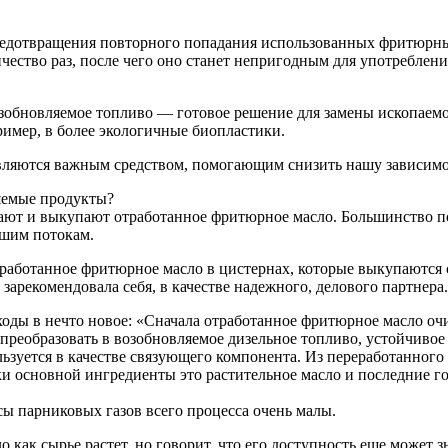
редотвращения повторного попадания использованных фритюрных
ество раз, после чего оно станет непригодным для употреблен
обновляемое топливо — готовое решение для замены ископаемог
ример, в более экологичные биопластики.
являются важным средством, помогающим снизить нашу зависимо
яемые продукты?
рают и выкупают отработанное фритюрное масло. Большинство 
ьшим потокам.
аботанное фритюрное масло в цистернах, которые выкупаются 
арекомендовала себя, в качестве надежного, делового партнера.
оды в нечто новое: «Сначала отработанное фритюрное масло очи
преобразовать в возобновляемое дизельное топливо, устойчиво
ользуется в качестве связующего компонента. Из переработанног
и основной ингредиенты это растительное масло и последние г
ы парниковых газов всего процесса очень малы.
 как сырье растет, но говорит, что его доступность еще может 