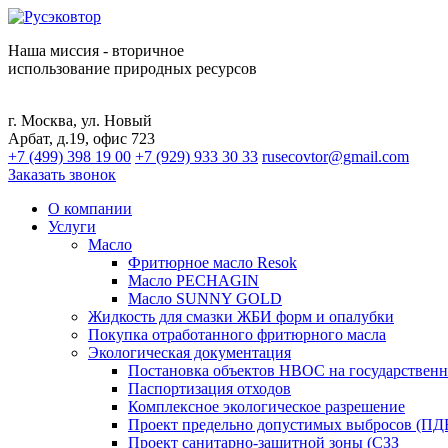
Наша миссия - вторичное
использование природных ресурсов
г. Москва, ул. Новый
Арбат, д.19, офис 723
+7 (499) 398 19 00
+7 (929) 933 30 33
rusecovtor@gmail.com
Заказать звонок
О компании
Услуги
Масло
Фритюрное масло Resok
Масло PECHAGIN
Масло SUNNY GOLD
Жидкость для смазки ЖБИ форм и опалубки
Покупка отработанного фритюрного масла
Экологическая документация
Постановка объектов НВОС на государственн
Паспортизация отходов
Комплексное экологическое разрешение
Проект предельно допустимых выбросов (ПД
Проект санитарно-защитной зоны (СЗЗ