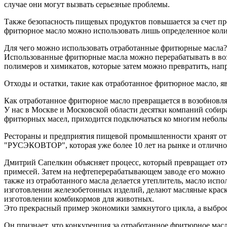
случае они могут вызвать серьезные проблемы.
Также безопасность пищевых продуктов повышается за счет п
фритюрное масло можно использовать лишь определенное колич
Для чего можно использовать отработанные фритюрные масла?
Использованные фритюрные масла можно перерабатывать в воз
полимеров и химикатов, которые затем можно превратить, нап
Отходы и остатки, такие как отработанное фритюрное масло, 
Как отработанное фритюрное масло превращается в возобновл
У нас в Москве и Московской области десятки компаний соби
фритюрных масел, приходится подключаться ко многим небол
Рестораны и предприятия пищевой промышленности хранят отр
"РУСЭКОВТОР", которая уже более 10 лет на рынке и отлично з
Дмитрий Сапелкин объясняет процесс, который превращает отх
примесей. Затем на нефтеперерабатывающем заводе его можно 
также из отработанного масла делается утеплитель, масло исп
изготовлении железобетонных изделий, делают масляные краск
изготовлении комбикормов для животных.
Это прекрасный пример экономики замкнутого цикла, а выброс
Он признает, что конкуренция за отработанное фритюрное масло