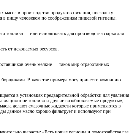
 масел в производство продуктов питания, поскольку
ия в пищу человеком по соображениям пищевой гигиены.
о топлива — или использовать для производства сырья для
сть от ископаемых ресурсов.
поставщиков очень мелкие — таков мир отработанных
сборщиками. В качестве примера могу привести компанию
щается в установках предварительной обработки для удаления
е авиационное топливо и другие возобновляемые продукты»,
о масла делают смазочные жидкости которые применяются в
оды данное масло хорошо фильтрует и используют при
значительно вырасти: «Есть новые регионы и домохозяйства где