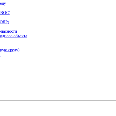
еду
ОВОС)
ООЛР)
опасности
одного объекта
щую среду)
и