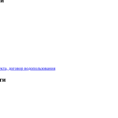
ии
кта, договор водопользования
ти