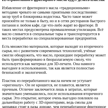
Избавление от фритюрного масла «традиционными»
методами чревато не самыми приятными последствиями:
засор труб и блокировка водостока. Часто такое может
произойти не только в быту, но и в сетях ресторанов быстрого
питания и любом кафе, где что-либо жарят во фритюре. В
таких местах предусмотрена промышленная утилизация. Всё
масло сливается в специальные тары и транспортируется в
места переработки на специализированные предприятия.
Есть множество материалов, которые выходят из вторичного
сырья, но с развитием современных технологий, учёные
смогли обнаружить, что масло, прошедшее переработку может
быть трансформировано в биоразлагаемую смолу, что
используется как материал для 3D-печати. Она намного
выгоднее в использовании, так как является полностью
безопасной и экологичной.
Пластик из переработанного масла ничем не уступает
«оригиналу». Он не крошится, не плавится, является
прочным. Отличие заключается лишь в затратах, которые
значительно уменьшились, после использования вторичного
сырья. Это открытие, которое очень выгодно повлияло на
дальнейшую работу с 3D-принтерами, ведь смолы для
заправки стоят в разы дороже, чем переработанное фритюрное