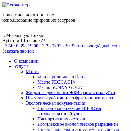
Наша миссия - вторичное
использование природных ресурсов
г. Москва, ул. Новый
Арбат, д.19, офис 723
+7 (499) 398 19 00
+7 (929) 933 30 33
rusecovtor@gmail.com
Заказать звонок
О компании
Услуги
Масло
Фритюрное масло Resok
Масло PECHAGIN
Масло SUNNY GOLD
Жидкость для смазки ЖБИ форм и опалубки
Покупка отработанного фритюрного масла
Экологическая документация
Постановка объектов НВОС на
государственный учет
Паспортизация отходов
Комплексное экологическое разрешение
Проект предельно допустимых выбросов