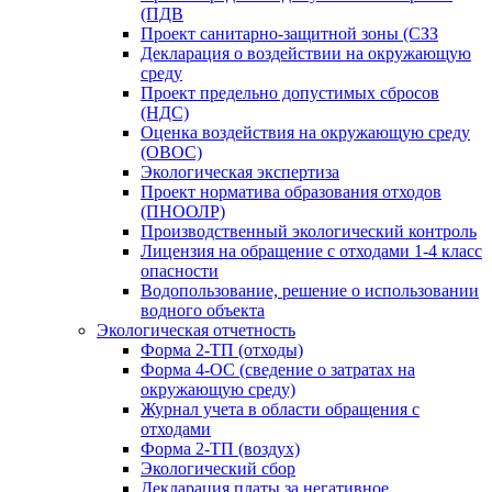
(ПДВ
Проект санитарно-защитной зоны (СЗЗ
Декларация о воздействии на окружающую
среду
Проект предельно допустимых сбросов
(НДС)
Оценка воздействия на окружающую среду
(ОВОС)
Экологическая экспертиза
Проект норматива образования отходов
(ПНООЛР)
Производственный экологический контроль
Лицензия на обращение с отходами 1-4 класс
опасности
Водопользование, решение о использовании
водного объекта
Экологическая отчетность
Форма 2-ТП (отходы)
Форма 4-ОС (сведение о затратах на
окружающую среду)
Журнал учета в области обращения с
отходами
Форма 2-ТП (воздух)
Экологический сбор
Декларация платы за негативное