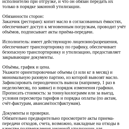
исполнителю при отгрузке, и что он обязан передать их
только в порядке законной утилизации.​
Обязанности сторон:
Заказчик (ресторан): копит масло в согласованных ёмкостях,
обеспечивает доступ к мгновенным погрузкам, проводит учёт
объёмов, подписывает акты приёма-передачи.​
Исполнитель: имеет действующую лицензию/разрешения,
обеспечивает транспортировку по графику, обеспечивает
безопасную транспортировку и утилизацию, предоставляет
закрывающие документы.​
Объёмы, график и цена.
Укажите ориентировочные объемы (л или кг в месяц) и
минимальную разовую партию, из которой вывозят масло.​
Зафиксировать периодичность вывоза (например, 1 раз в
неделю/месяц, по заявке) и порядок изменения графики.​
Прописать стоимость: за тонну/килограмм или за выезд,
условия пересмотра тарифов и порядка оплаты (по актам,
счёт‑фактурам, авансам/постфактумам).​
Документы и проверки.
Обязательно предварительно просмотрите акты приема-
передачи отходов, счета, возможно, накладные на отходы в
качестве подтверждения законной утилизации для