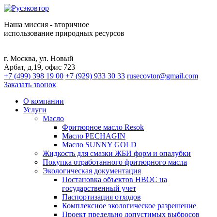
Наша миссия - вторичное
использование природных ресурсов
г. Москва, ул. Новый
Арбат, д.19, офис 723
+7 (499) 398 19 00
+7 (929) 933 30 33
rusecovtor@gmail.com
Заказать звонок
О компании
Услуги
Масло
Фритюрное масло Resok
Масло PECHAGIN
Масло SUNNY GOLD
Жидкость для смазки ЖБИ форм и опалубки
Покупка отработанного фритюрного масла
Экологическая документация
Постановка объектов НВОС на
государственный учет
Паспортизация отходов
Комплексное экологическое разрешение
Проект предельно допустимых выбросов