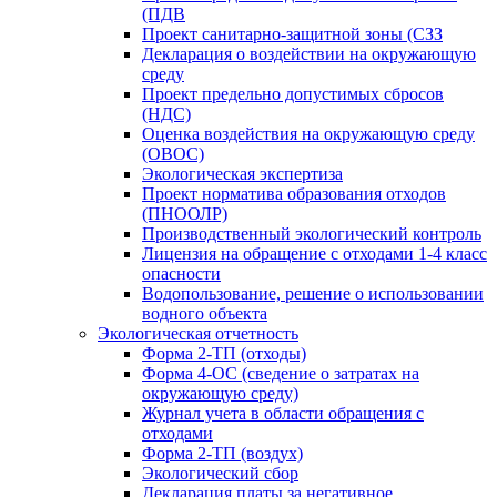
(ПДВ
Проект санитарно-защитной зоны (СЗЗ
Декларация о воздействии на окружающую
среду
Проект предельно допустимых сбросов
(НДС)
Оценка воздействия на окружающую среду
(ОВОС)
Экологическая экспертиза
Проект норматива образования отходов
(ПНООЛР)
Производственный экологический контроль
Лицензия на обращение с отходами 1-4 класс
опасности
Водопользование, решение о использовании
водного объекта
Экологическая отчетность
Форма 2-ТП (отходы)
Форма 4-ОС (сведение о затратах на
окружающую среду)
Журнал учета в области обращения с
отходами
Форма 2-ТП (воздух)
Экологический сбор
Декларация платы за негативное