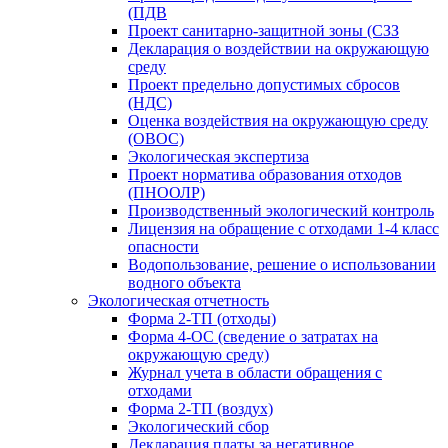
(ПДВ
Проект санитарно-защитной зоны (СЗЗ
Декларация о воздействии на окружающую
среду
Проект предельно допустимых сбросов
(НДС)
Оценка воздействия на окружающую среду
(ОВОС)
Экологическая экспертиза
Проект норматива образования отходов
(ПНООЛР)
Производственный экологический контроль
Лицензия на обращение с отходами 1-4 класс
опасности
Водопользование, решение о использовании
водного объекта
Экологическая отчетность
Форма 2-ТП (отходы)
Форма 4-ОС (сведение о затратах на
окружающую среду)
Журнал учета в области обращения с
отходами
Форма 2-ТП (воздух)
Экологический сбор
Декларация платы за негативное