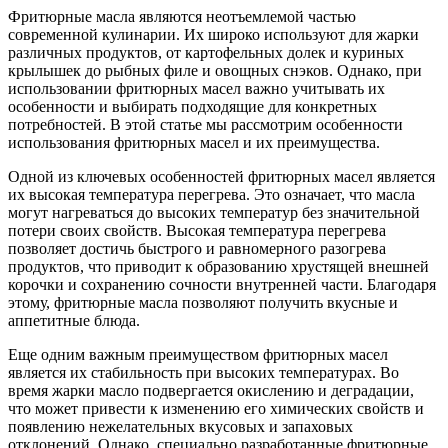
Фритюрные масла являются неотъемлемой частью
современной кулинарии. Их широко используют для жарки
различных продуктов, от картофельных долек и куриных
крылышек до рыбных филе и овощных снэков. Однако, при
использовании фритюрных масел важно учитывать их
особенности и выбирать подходящие для конкретных
потребностей. В этой статье мы рассмотрим особенности
использования фритюрных масел и их преимущества.
Одной из ключевых особенностей фритюрных масел является
их высокая температура перегрева. Это означает, что масла
могут нагреваться до высоких температур без значительной
потери своих свойств. Высокая температура перегрева
позволяет достичь быстрого и равномерного разогрева
продуктов, что приводит к образованию хрустящей внешней
корочки и сохранению сочности внутренней части. Благодаря
этому, фритюрные масла позволяют получить вкусные и
аппетитные блюда.
Еще одним важным преимуществом фритюрных масел
является их стабильность при высоких температурах. Во
время жарки масло подвергается окислению и деградации,
что может привести к изменению его химических свойств и
появлению нежелательных вкусовых и запаховых
отклонений. Однако, специально разработанные фритюрные