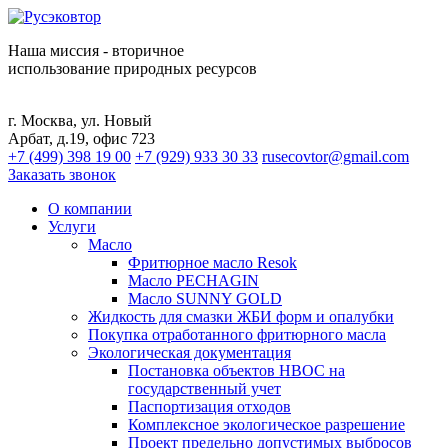
Наша миссия - вторичное
использование природных ресурсов
г. Москва, ул. Новый
Арбат, д.19, офис 723
+7 (499) 398 19 00
+7 (929) 933 30 33
rusecovtor@gmail.com
Заказать звонок
О компании
Услуги
Масло
Фритюрное масло Resok
Масло PECHAGIN
Масло SUNNY GOLD
Жидкость для смазки ЖБИ форм и опалубки
Покупка отработанного фритюрного масла
Экологическая документация
Постановка объектов НВОС на
государственный учет
Паспортизация отходов
Комплексное экологическое разрешение
Проект предельно допустимых выбросов