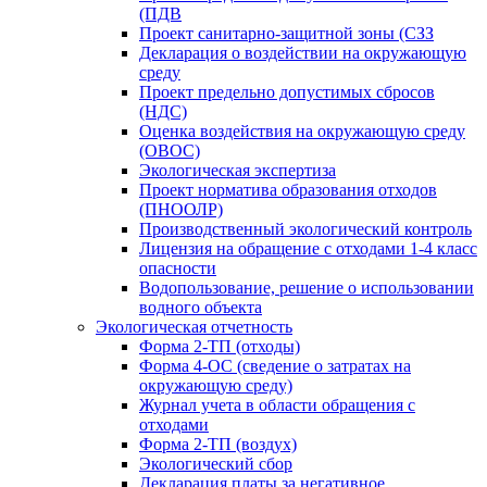
(ПДВ
Проект санитарно-защитной зоны (СЗЗ
Декларация о воздействии на окружающую
среду
Проект предельно допустимых сбросов
(НДС)
Оценка воздействия на окружающую среду
(ОВОС)
Экологическая экспертиза
Проект норматива образования отходов
(ПНООЛР)
Производственный экологический контроль
Лицензия на обращение с отходами 1-4 класс
опасности
Водопользование, решение о использовании
водного объекта
Экологическая отчетность
Форма 2-ТП (отходы)
Форма 4-ОС (сведение о затратах на
окружающую среду)
Журнал учета в области обращения с
отходами
Форма 2-ТП (воздух)
Экологический сбор
Декларация платы за негативное