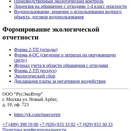
Производственный экологический контроль
Лицензия на обращение с отходами 1-4 класс опасности
Водопользование, решение о использовании водного
объекта, договор водопользования
Формирование экологической
отчетности
Форма 2-ТП (отходы)
Форма 4-ОС (сведение о затратах на окружающую
среду)
Журнал учета в области обращения с отходами
Форма 2-ТП (воздух)
Экологический сбор
Декларация платы за негативное воздействие
ООО “РусЭкоВтор”
г. Москва ул. Новый Арбат,
д. 19, оф. 723
https://vk.com/rusecovtor
+7 (499) 398 19 00
+7 (926) 933 33 02
+7 (929) 933 30 33
Политика конфиденциальности