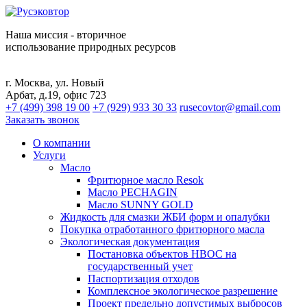
Наша миссия - вторичное
использование природных ресурсов
г. Москва, ул. Новый
Арбат, д.19, офис 723
+7 (499) 398 19 00
+7 (929) 933 30 33
rusecovtor@gmail.com
Заказать звонок
О компании
Услуги
Масло
Фритюрное масло Resok
Масло PECHAGIN
Масло SUNNY GOLD
Жидкость для смазки ЖБИ форм и опалубки
Покупка отработанного фритюрного масла
Экологическая документация
Постановка объектов НВОС на
государственный учет
Паспортизация отходов
Комплексное экологическое разрешение
Проект предельно допустимых выбросов