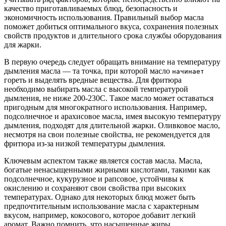
качество приготавливаемых блюд, безопасность и
экономичность использования. Правильный выбор масла
поможет добиться оптимального вкуса, сохранения полезных
свойств продуктов и длительного срока службы оборудования
для жарки.
В первую очередь следует обращать внимание на температуру
дымления масла — та точка, при которой масло
начинает
гореть и выделять вредные вещества. Для фритюра
необходимо выбирать масла с высокой температурой
дымления, не ниже 200-230C. Такое масло может оставаться
пригодным для многократного использования. Например,
подсолнечное и арахисовое масла, имея высокую температуру
дымления, подходят для длительной жарки. Оливковое масло,
несмотря на свои полезные свойства, не рекомендуется для
фритюра из-за низкой температуры дымления.
Ключевым аспектом также является состав масла. Масла,
богатые ненасыщенными жирными кислотами, такими как
подсолнечное, кукурузное и рапсовое, устойчивы к
окислению и сохраняют свои свойства при высоких
температурах. Однако для некоторых блюд может быть
предпочтительным использование масла с характерным
вкусом, например, кокосового, которое добавит легкий
аромат. Важно помнить, что насыщенные жиры,