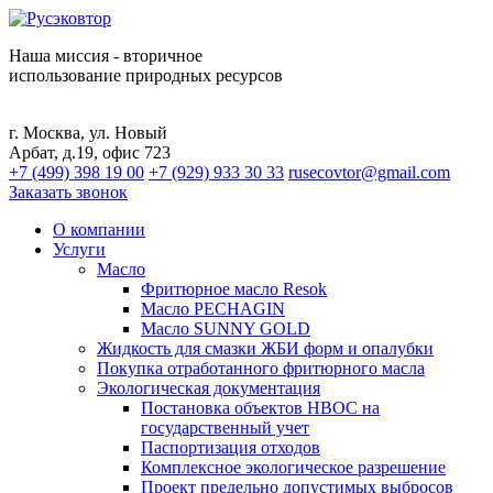
Наша миссия - вторичное
использование природных ресурсов
г. Москва, ул. Новый
Арбат, д.19, офис 723
+7 (499) 398 19 00
+7 (929) 933 30 33
rusecovtor@gmail.com
Заказать звонок
О компании
Услуги
Масло
Фритюрное масло Resok
Масло PECHAGIN
Масло SUNNY GOLD
Жидкость для смазки ЖБИ форм и опалубки
Покупка отработанного фритюрного масла
Экологическая документация
Постановка объектов НВОС на
государственный учет
Паспортизация отходов
Комплексное экологическое разрешение
Проект предельно допустимых выбросов