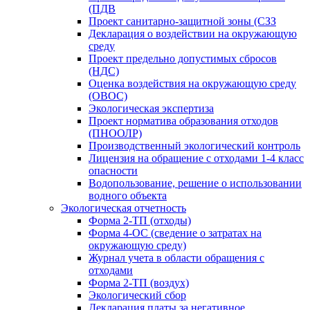
(ПДВ
Проект санитарно-защитной зоны (СЗЗ
Декларация о воздействии на окружающую
среду
Проект предельно допустимых сбросов
(НДС)
Оценка воздействия на окружающую среду
(ОВОС)
Экологическая экспертиза
Проект норматива образования отходов
(ПНООЛР)
Производственный экологический контроль
Лицензия на обращение с отходами 1-4 класс
опасности
Водопользование, решение о использовании
водного объекта
Экологическая отчетность
Форма 2-ТП (отходы)
Форма 4-ОС (сведение о затратах на
окружающую среду)
Журнал учета в области обращения с
отходами
Форма 2-ТП (воздух)
Экологический сбор
Декларация платы за негативное