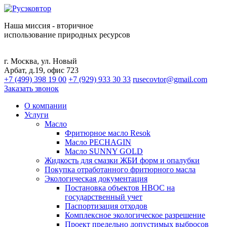
Наша миссия - вторичное
использование природных ресурсов
г. Москва, ул. Новый
Арбат, д.19, офис 723
+7 (499) 398 19 00
+7 (929) 933 30 33
rusecovtor@gmail.com
Заказать звонок
О компании
Услуги
Масло
Фритюрное масло Resok
Масло PECHAGIN
Масло SUNNY GOLD
Жидкость для смазки ЖБИ форм и опалубки
Покупка отработанного фритюрного масла
Экологическая документация
Постановка объектов НВОС на
государственный учет
Паспортизация отходов
Комплексное экологическое разрешение
Проект предельно допустимых выбросов