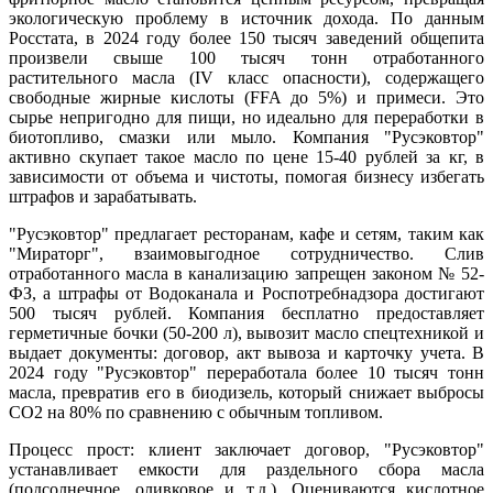
экологическую проблему в источник дохода. По данным
Росстата, в 2024 году более 150 тысяч заведений общепита
произвели свыше 100 тысяч тонн отработанного
растительного масла (IV класс опасности), содержащего
свободные жирные кислоты (FFA до 5%) и примеси. Это
сырье непригодно для пищи, но идеально для переработки в
биотопливо, смазки или мыло. Компания "Русэковтор"
активно скупает такое масло по цене 15-40 рублей за кг, в
зависимости от объема и чистоты, помогая бизнесу избегать
штрафов и зарабатывать.
"Русэковтор" предлагает ресторанам, кафе и сетям, таким как
"Мираторг", взаимовыгодное сотрудничество. Слив
отработанного масла в канализацию запрещен законом № 52-
ФЗ, а штрафы от Водоканала и Роспотребнадзора достигают
500 тысяч рублей. Компания бесплатно предоставляет
герметичные бочки (50-200 л), вывозит масло спецтехникой и
выдает документы: договор, акт вывоза и карточку учета. В
2024 году "Русэковтор" переработала более 10 тысяч тонн
масла, превратив его в биодизель, который снижает выбросы
CO2 на 80% по сравнению с обычным топливом.
Процесс прост: клиент заключает договор, "Русэковтор"
устанавливает емкости для раздельного сбора масла
(подсолнечное, оливковое и т.д.). Оцениваются кислотное