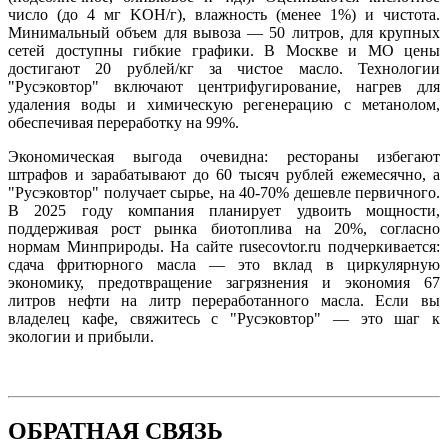
число (до 4 мг KOH/г), влажность (менее 1%) и чистота.
Минимальный объем для вывоза — 50 литров, для крупных
сетей доступны гибкие графики. В Москве и МО цены
достигают 20 рублей/кг за чистое масло. Технологии
"Русэковтор" включают центрифугирование, нагрев для
удаления воды и химическую регенерацию с метанолом,
обеспечивая переработку на 99%.
Экономическая выгода очевидна: рестораны избегают
штрафов и зарабатывают до 60 тысяч рублей ежемесячно, а
"Русэковтор" получает сырье, на 40-70% дешевле первичного.
В 2025 году компания планирует удвоить мощности,
поддерживая рост рынка биотоплива на 20%, согласно
нормам Минприроды. На сайте rusecovtor.ru подчеркивается:
сдача фритюрного масла — это вклад в циркулярную
экономику, предотвращение загрязнения и экономия 67
литров нефти на литр переработанного масла. Если вы
владелец кафе, свяжитесь с "Русэковтор" — это шаг к
экологии и прибыли.
ОБРАТНАЯ СВЯЗЬ