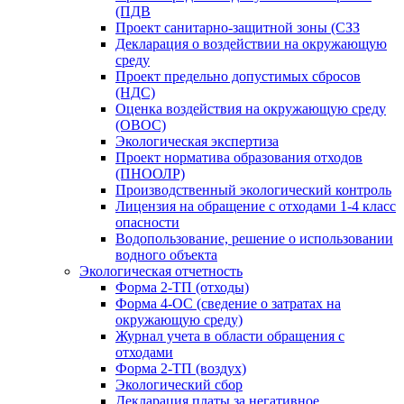
(ПДВ
Проект санитарно-защитной зоны (СЗЗ
Декларация о воздействии на окружающую
среду
Проект предельно допустимых сбросов
(НДС)
Оценка воздействия на окружающую среду
(ОВОС)
Экологическая экспертиза
Проект норматива образования отходов
(ПНООЛР)
Производственный экологический контроль
Лицензия на обращение с отходами 1-4 класс
опасности
Водопользование, решение о использовании
водного объекта
Экологическая отчетность
Форма 2-ТП (отходы)
Форма 4-ОС (сведение о затратах на
окружающую среду)
Журнал учета в области обращения с
отходами
Форма 2-ТП (воздух)
Экологический сбор
Декларация платы за негативное