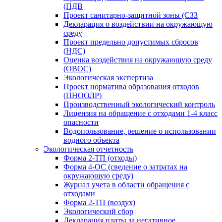
(ПДВ
Проект санитарно-защитной зоны (СЗЗ
Декларация о воздействии на окружающую
среду
Проект предельно допустимых сбросов
(НДС)
Оценка воздействия на окружающую среду
(ОВОС)
Экологическая экспертиза
Проект норматива образования отходов
(ПНООЛР)
Производственный экологический контроль
Лицензия на обращение с отходами 1-4 класс
опасности
Водопользование, решение о использовании
водного объекта
Экологическая отчетность
Форма 2-ТП (отходы)
Форма 4-ОС (сведение о затратах на
окружающую среду)
Журнал учета в области обращения с
отходами
Форма 2-ТП (воздух)
Экологический сбор
Декларация платы за негативное