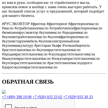
их вам в руки, осободим вас от отработанного масла,
привезем новое и вообще с нами очень выгодно работать. У
нас большой список услуг и предложений, который подойдет
для вашего бизнеса.
#РУСЭКОВТОР #фритюр #фритюрное #фритюрноемасло
#масло #отработанноемасло #отработанноефритюрноемасло
#компаниярусэковтор #купиммасло #продаеммасло
#купимотработанноемасло #купимфритюрноемасло
#купимстаруюмебель #купимэлектронныйлом
#купиммакулатуру #ресторан #кафе #точкаобщепита
#растительноемасло #купимрастительноемасло
#продамрастительноемасло #скупкарастительногомасла
#выкупимрастительноемасло #покупаюрастительноемасло
#куплюрастительноемасло #растительноемаслодорого
#дорогокупимрастительноемасло
ОБРАТНАЯ СВЯЗЬ
+7 (499) 398 19 00
+7 (926) 933 33 02
+7 (929) 933 30 33