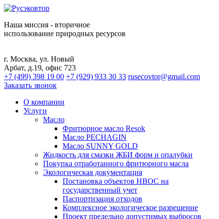
Наша миссия - вторичное
использование природных ресурсов
г. Москва, ул. Новый
Арбат, д.19, офис 723
+7 (499) 398 19 00
+7 (929) 933 30 33
rusecovtor@gmail.com
Заказать звонок
О компании
Услуги
Масло
Фритюрное масло Resok
Масло PECHAGIN
Масло SUNNY GOLD
Жидкость для смазки ЖБИ форм и опалубки
Покупка отработанного фритюрного масла
Экологическая документация
Постановка объектов НВОС на
государственный учет
Паспортизация отходов
Комплексное экологическое разрешение
Проект предельно допустимых выбросов