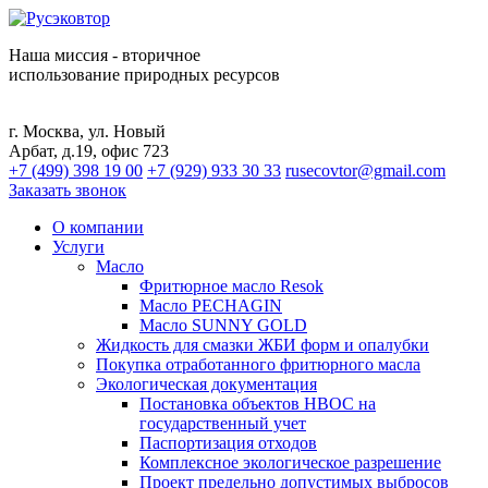
Наша миссия - вторичное
использование природных ресурсов
г. Москва, ул. Новый
Арбат, д.19, офис 723
+7 (499) 398 19 00
+7 (929) 933 30 33
rusecovtor@gmail.com
Заказать звонок
О компании
Услуги
Масло
Фритюрное масло Resok
Масло PECHAGIN
Масло SUNNY GOLD
Жидкость для смазки ЖБИ форм и опалубки
Покупка отработанного фритюрного масла
Экологическая документация
Постановка объектов НВОС на
государственный учет
Паспортизация отходов
Комплексное экологическое разрешение
Проект предельно допустимых выбросов