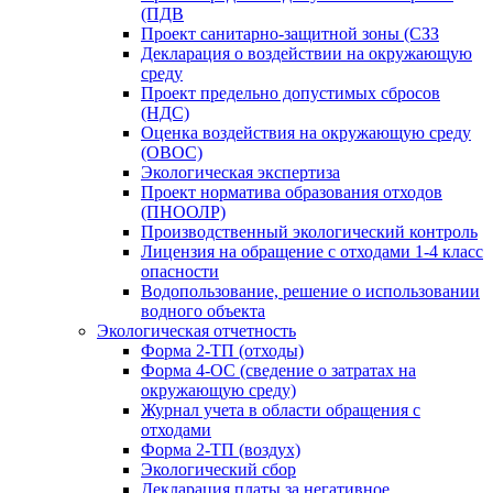
(ПДВ
Проект санитарно-защитной зоны (СЗЗ
Декларация о воздействии на окружающую
среду
Проект предельно допустимых сбросов
(НДС)
Оценка воздействия на окружающую среду
(ОВОС)
Экологическая экспертиза
Проект норматива образования отходов
(ПНООЛР)
Производственный экологический контроль
Лицензия на обращение с отходами 1-4 класс
опасности
Водопользование, решение о использовании
водного объекта
Экологическая отчетность
Форма 2-ТП (отходы)
Форма 4-ОС (сведение о затратах на
окружающую среду)
Журнал учета в области обращения с
отходами
Форма 2-ТП (воздух)
Экологический сбор
Декларация платы за негативное