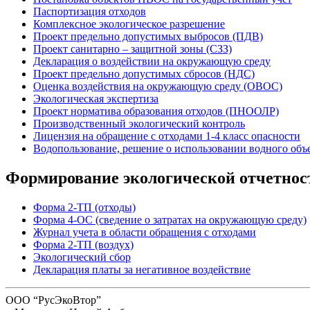
Паспортизация отходов
Комплексное экологическое разрешение
Проект предельно допустимых выбросов (ПДВ)
Проект санитарно – защитной зоны (СЗЗ)
Декларация о воздействии на окружающую среду
Проект предельно допустимых сбросов (НДС)
Оценка воздействия на окружающую среду (ОВОС)
Экологическая экспертиза
Проект норматива образования отходов (ПНООЛР)
Производственный экологический контроль
Лицензия на обращение с отходами 1-4 класс опасности
Водопользование, решение о использовании водного объе
Формирование экологической отчетнос
Форма 2-ТП (отходы)
Форма 4-ОС (сведение о затратах на окружающую среду)
Журнал учета в области обращения с отходами
Форма 2-ТП (воздух)
Экологический сбор
Декларация платы за негативное воздействие
ООО “РусЭкоВтор”