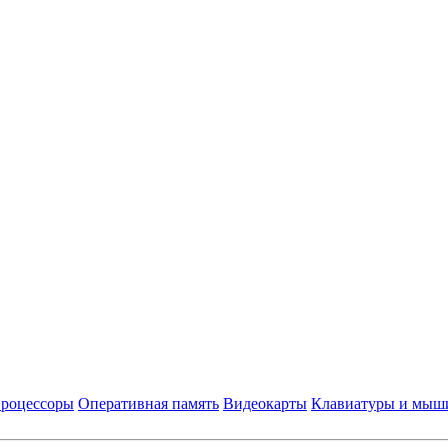
роцессоры
Оперативная память
Видеокарты
Клавиатуры и мыш