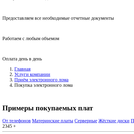
Предоставляем все необходимые отчетные документы
Работаем с любым объемом
Оплата день в день
Главная
Услуги компании
Приём электронного лома
Покупка электронного лома
Примеры покупаемых плат
От телефонов
Материнские платы
Серверные
Жёсткие диски
П
2345 +