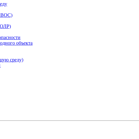
еду
ОВОС)
ООЛР)
опасности
одного объекта
щую среду)
и