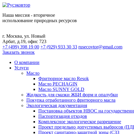
Наша миссия - вторичное
использование природных ресурсов
г. Москва, ул. Новый
Арбат, д.19, офис 723
+7 (499) 398 19 00
+7 (929) 933 30 33
rusecovtor@gmail.com
Заказать звонок
О компании
Услуги
Масло
Фритюрное масло Resok
Масло PECHAGIN
Масло SUNNY GOLD
Жидкость для смазки ЖБИ форм и опалубки
Покупка отработанного фритюрного масла
Экологическая документация
Постановка объектов НВОС на государственн
Паспортизация отходов
Комплексное экологическое разрешение
Проект предельно допустимых выбросов (ПД
Проект санитарно-защитной зоны (СЗЗ