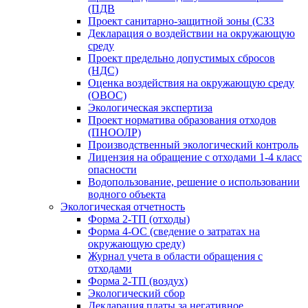
(ПДВ
Проект санитарно-защитной зоны (СЗЗ
Декларация о воздействии на окружающую
среду
Проект предельно допустимых сбросов
(НДС)
Оценка воздействия на окружающую среду
(ОВОС)
Экологическая экспертиза
Проект норматива образования отходов
(ПНООЛР)
Производственный экологический контроль
Лицензия на обращение с отходами 1-4 класс
опасности
Водопользование, решение о использовании
водного объекта
Экологическая отчетность
Форма 2-ТП (отходы)
Форма 4-ОС (сведение о затратах на
окружающую среду)
Журнал учета в области обращения с
отходами
Форма 2-ТП (воздух)
Экологический сбор
Декларация платы за негативное