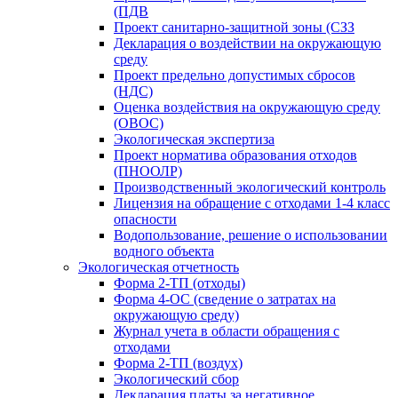
(ПДВ
Проект санитарно-защитной зоны (СЗЗ
Декларация о воздействии на окружающую
среду
Проект предельно допустимых сбросов
(НДС)
Оценка воздействия на окружающую среду
(ОВОС)
Экологическая экспертиза
Проект норматива образования отходов
(ПНООЛР)
Производственный экологический контроль
Лицензия на обращение с отходами 1-4 класс
опасности
Водопользование, решение о использовании
водного объекта
Экологическая отчетность
Форма 2-ТП (отходы)
Форма 4-ОС (сведение о затратах на
окружающую среду)
Журнал учета в области обращения с
отходами
Форма 2-ТП (воздух)
Экологический сбор
Декларация платы за негативное