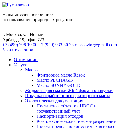
Наша миссия - вторичное
использование природных ресурсов
г. Москва, ул. Новый
Арбат, д.19, офис 723
+7 (499) 398 19 00
+7 (929) 933 30 33
rusecovtor@gmail.com
Заказать звонок
О компании
Услуги
Масло
Фритюрное масло Resok
Масло PECHAGIN
Масло SUNNY GOLD
Жидкость для смазки ЖБИ форм и опалубки
Покупка отработанного фритюрного масла
Экологическая документация
Постановка объектов НВОС на
государственный учет
Паспортизация отходов
Комплексное экологическое разрешение
Проект предельно допустимых выбросов