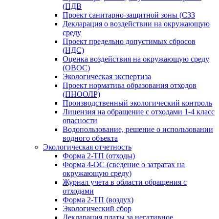
(ПДВ
Проект санитарно-защитной зоны (СЗЗ
Декларация о воздействии на окружающую
среду
Проект предельно допустимых сбросов
(НДС)
Оценка воздействия на окружающую среду
(ОВОС)
Экологическая экспертиза
Проект норматива образования отходов
(ПНООЛР)
Производственный экологический контроль
Лицензия на обращение с отходами 1-4 класс
опасности
Водопользование, решение о использовании
водного объекта
Экологическая отчетность
Форма 2-ТП (отходы)
Форма 4-ОС (сведение о затратах на
окружающую среду)
Журнал учета в области обращения с
отходами
Форма 2-ТП (воздух)
Экологический сбор
Декларация платы за негативное