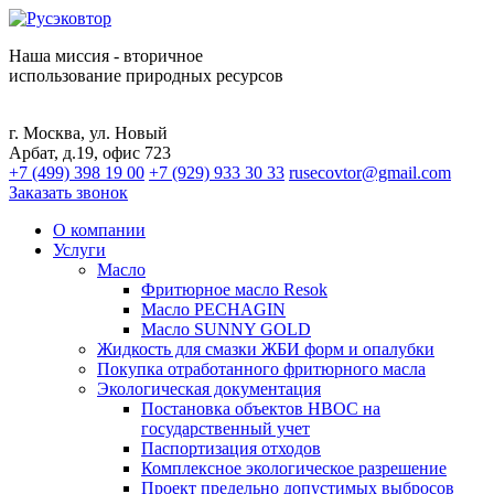
Наша миссия - вторичное
использование природных ресурсов
г. Москва, ул. Новый
Арбат, д.19, офис 723
+7 (499) 398 19 00
+7 (929) 933 30 33
rusecovtor@gmail.com
Заказать звонок
О компании
Услуги
Масло
Фритюрное масло Resok
Масло PECHAGIN
Масло SUNNY GOLD
Жидкость для смазки ЖБИ форм и опалубки
Покупка отработанного фритюрного масла
Экологическая документация
Постановка объектов НВОС на
государственный учет
Паспортизация отходов
Комплексное экологическое разрешение
Проект предельно допустимых выбросов