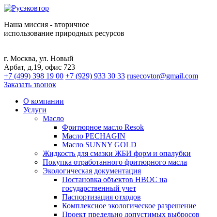
Наша миссия - вторичное
использование природных ресурсов
г. Москва, ул. Новый
Арбат, д.19, офис 723
+7 (499) 398 19 00
+7 (929) 933 30 33
rusecovtor@gmail.com
Заказать звонок
О компании
Услуги
Масло
Фритюрное масло Resok
Масло PECHAGIN
Масло SUNNY GOLD
Жидкость для смазки ЖБИ форм и опалубки
Покупка отработанного фритюрного масла
Экологическая документация
Постановка объектов НВОС на
государственный учет
Паспортизация отходов
Комплексное экологическое разрешение
Проект предельно допустимых выбросов