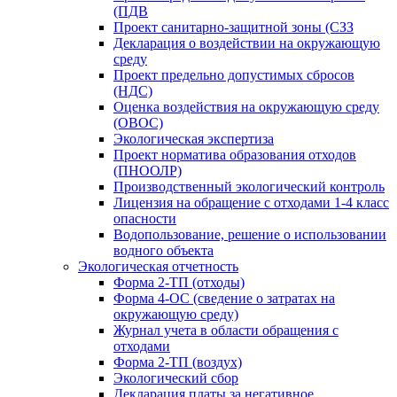
(ПДВ
Проект санитарно-защитной зоны (СЗЗ
Декларация о воздействии на окружающую
среду
Проект предельно допустимых сбросов
(НДС)
Оценка воздействия на окружающую среду
(ОВОС)
Экологическая экспертиза
Проект норматива образования отходов
(ПНООЛР)
Производственный экологический контроль
Лицензия на обращение с отходами 1-4 класс
опасности
Водопользование, решение о использовании
водного объекта
Экологическая отчетность
Форма 2-ТП (отходы)
Форма 4-ОС (сведение о затратах на
окружающую среду)
Журнал учета в области обращения с
отходами
Форма 2-ТП (воздух)
Экологический сбор
Декларация платы за негативное